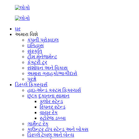
ઘર
અમારા વિશે
કંપની પ્રોફાઇલ
ઇતિહાસ
સંસ્કૃતિ
ટીમ મેનેજમેન્ટ
ફેક્ટરી ટૂર
સંશોધન અને વિકાસ
અમારા ગ્રાહકો/ભાગીદારો
પ્રશ્નો
ડિસ્પ્લે ફિક્સ્ચર્સ
હાઇ-એન્ડ કસ્ટમ ફિક્સ્ચર્સ
છૂટક દુકાનના સામાન
ફ્લોર સ્ટેન્ડ
સ્પિનર ​​સ્ટેન્ડ
વાયર રેક
સ્ટોરેજ ડબ્બા
ગાર્મેન્ટ રેક
કાઉન્ટર ટોપ સ્ટેન્ડ અને બોક્સ
ડિસ્પ્લે ટેબલ અને બેન્ચ