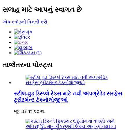
સલાહ માટે આપનું સ્વાગત છે
એક ક્વોટની વિનંતી કરો
તાજેતરના પોસ્ટ્સ
સ્ટીલ-વુડ ડિસ્પ્લે રેક્સ માટે નવી અપગ્રેડેડ સરફેસ
ટ્રીટમેન્ટ ટેકનોલોજીઓ
જુલાઈ-૧૧-૨૦૨૬