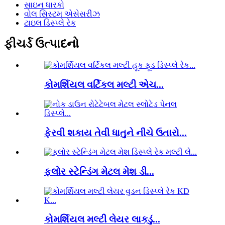
સાઇન ધારકો
વોલ સિસ્ટમ એસેસરીઝ
ટાઇલ ડિસ્પ્લે રેક
ફીચર્ડ ઉત્પાદનો
કોમર્શિયલ વર્ટિકલ મલ્ટી એચ...
ફેરવી શકાય તેવી ધાતુને નીચે ઉતારો...
ફ્લોર સ્ટેન્ડિંગ મેટલ મેશ ડી...
કોમર્શિયલ મલ્ટી લેયર લાકડું...