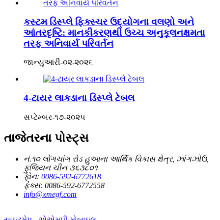
કસ્ટમ ડિસ્પ્લે ફિક્સ્ચર ઉદ્યોગના વલણો અને
આંતરદૃષ્ટિ: માનકીકરણથી ઉચ્ચ અનુકૂલનક્ષમતા
તરફ અનિવાર્ય પરિવર્તન
જાન્યુઆરી-૦૨-૨૦૨૬
4-ટાયર લાકડાના ડિસ્પ્લે ટેબલ
સપ્ટેમ્બર-૧૭-૨૦૨૫
તાજેતરના પોસ્ટ્સ
નં.૧૦ લોંગચાંગ રોડ હુઆના આર્થિક વિકાસ ક્ષેત્ર, ઝાંગઝોઉ,
ફુજિયન ચીન ૩૬૩૮૦૧
ફોન:
0086-592-6772618
ફેક્સ:
0086-592-6772558
info@xmegf.com
સાઇટમેપ
-
એએમપી મોબાઇલ