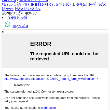
લાકડાનો રેક
,
લાકડાના ડિસ્પ્લે રેક
,
ફ્લોર સ્ટેન્ડ
,
સંગ્રહ ડબ્બો
,
સ્ટોર
ફિક્સર
,
રિટેલ ડિસ્પ્લે રેક
,
ઈમેલ મોકલો
વોટ્સએપ
x