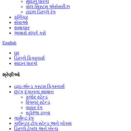
સાઇન ધારકો
વોલ સિસ્ટમ એસેસરીઝ
ટાઇલ ડિસ્પ્લે રેક
ફર્નિચર
સેવાઓ
સમાચાર
અમારો સંપર્ક કરો
English
ઘર
ડિસ્પ્લે ફિક્સ્ચર્સ
સાઇન ધારકો
શ્રેણીઓ
હાઇ-એન્ડ કસ્ટમ ફિક્સ્ચર્સ
છૂટક દુકાનના સામાન
ફ્લોર સ્ટેન્ડ
સ્પિનર ​​સ્ટેન્ડ
વાયર રેક
સ્ટોરેજ ડબ્બા
ગાર્મેન્ટ રેક
કાઉન્ટર ટોપ સ્ટેન્ડ અને બોક્સ
ડિસ્પ્લે ટેબલ અને બેન્ચ