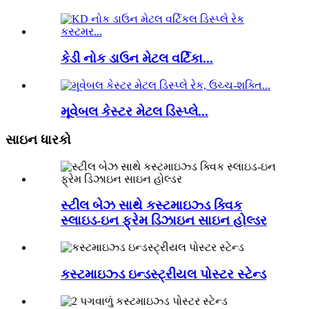
કેડી નોક ડાઉન મેટલ વર્ટિકા...
મૂવેબલ કેસ્ટર મેટલ ડિસ્પ્લે...
સાઇન ધારકો
સ્ટીલ બેઝ સાથે કસ્ટમાઇઝ્ડ ક્વિક
સ્લાઇડ-ઇન ફ્રેમ ડિઝાઇન સાઇન હોલ્ડર
કસ્ટમાઇઝ્ડ ઇન્ડસ્ટ્રીયલ પોસ્ટર સ્ટેન્ડ