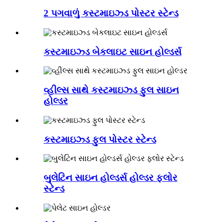
2 પગવાળું કસ્ટમાઇઝ્ડ પોસ્ટર સ્ટેન્ડ
કસ્ટમાઇઝ્ડ બેકલાઇટ સાઇન હોલ્ડર્સ
વ્હીલ્સ સાથે કસ્ટમાઇઝ્ડ ફુલ સાઇન
હોલ્ડર
કસ્ટમાઇઝ્ડ ફુલ પોસ્ટર સ્ટેન્ડ
બુલેટિન સાઇન હોલ્ડર્સ હોલ્ડર ફ્લોર
સ્ટેન્ડ