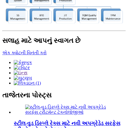
સલાહ માટે આપનું સ્વાગત છે
એક ક્વોટની વિનંતી કરો
તાજેતરના પોસ્ટ્સ
સ્ટીલ-વુડ ડિસ્પ્લે રેક્સ માટે નવી અપગ્રેડેડ સરફેસ