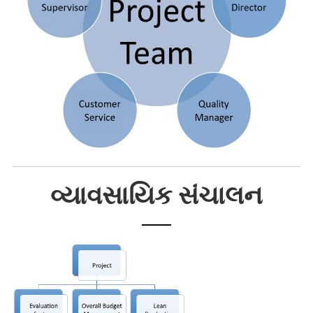
વ્યાવસાયિક સંચાલન