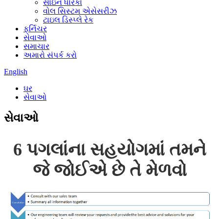
સાઇન ધારકો
વોલ સિસ્ટમ એસેસરીઝ
ટાઇલ ડિસ્પ્લે રેક
ફર્નિચર
સેવાઓ
સમાચાર
અમારો સંપર્ક કરો
English
ઘર
સેવાઓ
સેવાઓ
6 પગલાંના સહયોગમાં તમને
જે જોઈએ છે તે મેળવો