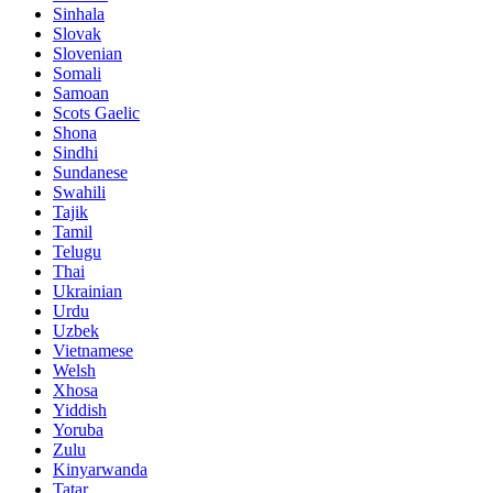
Sinhala
Slovak
Slovenian
Somali
Samoan
Scots Gaelic
Shona
Sindhi
Sundanese
Swahili
Tajik
Tamil
Telugu
Thai
Ukrainian
Urdu
Uzbek
Vietnamese
Welsh
Xhosa
Yiddish
Yoruba
Zulu
Kinyarwanda
Tatar