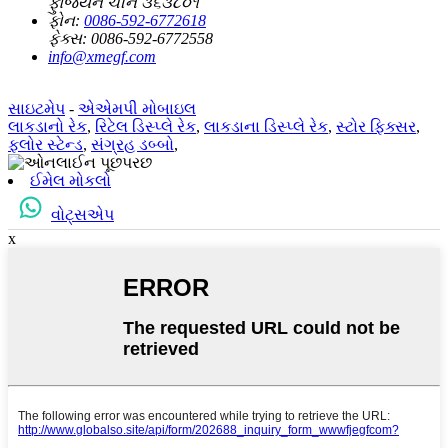
ફુજિયન ચીન ૩૬૩૮૦૧
ફોન:
0086-592-6772618
ફેક્સ:
0086-592-6772558
info@xmegf.com
સાઇટમેપ
-
એએમપી મોબાઇલ
લાકડાનો રેક
,
રિટેલ ડિસ્પ્લે રેક
,
લાકડાના ડિસ્પ્લે રેક
,
સ્ટોર ફિક્સર
,
ફ્લોર સ્ટેન્ડ
,
સંગ્રહ ડબ્બો
,
ઈમેલ મોકલો
વોટ્સએપ
x