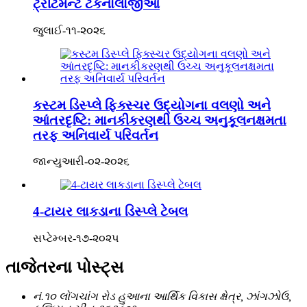
ટ્રીટમેન્ટ ટેકનોલોજીઓ
જુલાઈ-૧૧-૨૦૨૬
કસ્ટમ ડિસ્પ્લે ફિક્સ્ચર ઉદ્યોગના વલણો અને
આંતરદૃષ્ટિ: માનકીકરણથી ઉચ્ચ અનુકૂલનક્ષમતા
તરફ અનિવાર્ય પરિવર્તન
જાન્યુઆરી-૦૨-૨૦૨૬
4-ટાયર લાકડાના ડિસ્પ્લે ટેબલ
સપ્ટેમ્બર-૧૭-૨૦૨૫
તાજેતરના પોસ્ટ્સ
નં.૧૦ લોંગચાંગ રોડ હુઆના આર્થિક વિકાસ ક્ષેત્ર, ઝાંગઝોઉ,