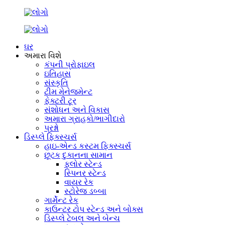
ઘર
અમારા વિશે
કંપની પ્રોફાઇલ
ઇતિહાસ
સંસ્કૃતિ
ટીમ મેનેજમેન્ટ
ફેક્ટરી ટૂર
સંશોધન અને વિકાસ
અમારા ગ્રાહકો/ભાગીદારો
પ્રશ્નો
ડિસ્પ્લે ફિક્સ્ચર્સ
હાઇ-એન્ડ કસ્ટમ ફિક્સ્ચર્સ
છૂટક દુકાનના સામાન
ફ્લોર સ્ટેન્ડ
સ્પિનર ​​સ્ટેન્ડ
વાયર રેક
સ્ટોરેજ ડબ્બા
ગાર્મેન્ટ રેક
કાઉન્ટર ટોપ સ્ટેન્ડ અને બોક્સ
ડિસ્પ્લે ટેબલ અને બેન્ચ