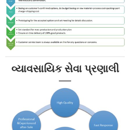
વ્યાવસાયિક સેવા પ્રણાલી