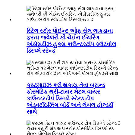
રિટેલ સ્ટોર પોઈન્ટ ઓફ સેલ લાકડાના
ફરતા જ્વેલરી કી ચેઈન ઈયરિંગ
એસેસરીઝ હુક્સ કાઉન્ટરટોપ સ્લેટવોલ
ડિસ્પ્લે સ્ટેન્ડ
કસ્ટમાઇઝ કરી શકાય તેવા બ્રાન્ડ
કોસ્મેટિક થ્રી-ટાયર મેટલ વાયર
કાઉન્ટરટોપ ડિસ્પ્લે સ્ટેન્ડ ટોપ
એડવર્ટાઇઝિંગ બોર્ડ અને લેબલ હોલ્ડર્સ
સાથે