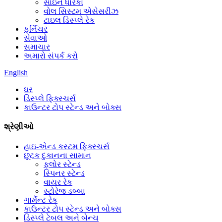
સાઇન ધારકો
વોલ સિસ્ટમ એસેસરીઝ
ટાઇલ ડિસ્પ્લે રેક
ફર્નિચર
સેવાઓ
સમાચાર
અમારો સંપર્ક કરો
English
ઘર
ડિસ્પ્લે ફિક્સ્ચર્સ
કાઉન્ટર ટોપ સ્ટેન્ડ અને બોક્સ
શ્રેણીઓ
હાઇ-એન્ડ કસ્ટમ ફિક્સ્ચર્સ
છૂટક દુકાનના સામાન
ફ્લોર સ્ટેન્ડ
સ્પિનર ​​સ્ટેન્ડ
વાયર રેક
સ્ટોરેજ ડબ્બા
ગાર્મેન્ટ રેક
કાઉન્ટર ટોપ સ્ટેન્ડ અને બોક્સ
ડિસ્પ્લે ટેબલ અને બેન્ચ