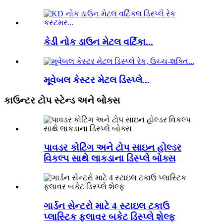
કેડી નોક ડાઉન મેટલ વર્ટિકા...
મૂવેબલ કેસ્ટર મેટલ ડિસ્પ્લે...
કાઉન્ટર ટોપ સ્ટેન્ડ અને બોક્સ
પાવડર કોટિંગ અને ટોપ સાઇન હોલ્ડર
વિકલ્પ સાથે લાકડાના ડિસ્પ્લે બોક્સ
ગાર્ડન સેન્ટરો માટે 4 સ્ટાઇલ ટકાઉ
પ્લાસ્ટિક ફ્લાવર બકેટ ડિસ્પ્લે શેલ્ફ