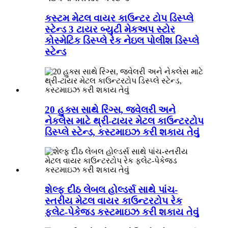
કસ્ટમ મેટલ વાયર કાઉન્ટર ટોપ ડિસ્પ્લે
સ્ટેન્ડ 3 ટાયર બ્યુટી મેકઅપ સ્ટોર
કોસ્મેટિક ડિસ્પ્લે રેક નેઇલ પોલીશ ડિસ્પ્લે
સ્ટેન્ડ
20 હુક્સ સાથે રિંગ્સ, જ્વેલરી અને
નેકલેસ માટે થ્રી-ટાયર મેટલ કાઉન્ટરટોપ
ડિસ્પ્લે સ્ટેન્ડ, કસ્ટમાઇઝ કરી શકાય તેવું
શેલ્ફ દીઠ લેબલ હોલ્ડર્સ સાથે પાંચ-
સ્તરીય મેટલ વાયર કાઉન્ટરટોપ રેક
ફ્લેટ-પેકેજ્ડ કસ્ટમાઇઝ કરી શકાય તેવું