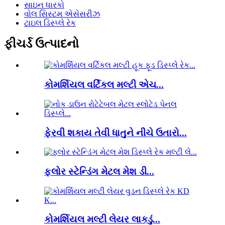
સાઇન ધારકો
વોલ સિસ્ટમ એસેસરીઝ
ટાઇલ ડિસ્પ્લે રેક
ફીચર્ડ ઉત્પાદનો
કોમર્શિયલ વર્ટિકલ મલ્ટી એચ...
ફેરવી શકાય તેવી ધાતુને નીચે ઉતારો...
ફ્લોર સ્ટેન્ડિંગ મેટલ મેશ ડી...
કોમર્શિયલ મલ્ટી લેયર લાકડું...