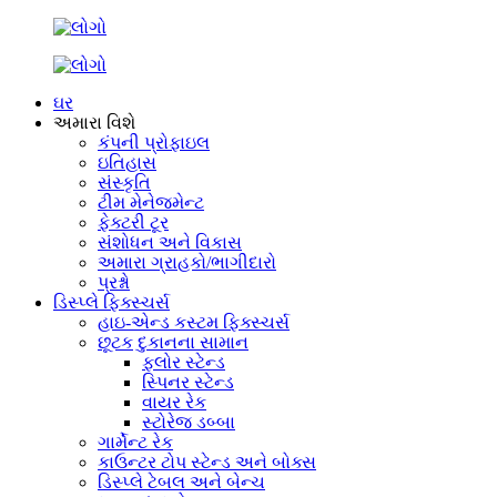
ઘર
અમારા વિશે
કંપની પ્રોફાઇલ
ઇતિહાસ
સંસ્કૃતિ
ટીમ મેનેજમેન્ટ
ફેક્ટરી ટૂર
સંશોધન અને વિકાસ
અમારા ગ્રાહકો/ભાગીદારો
પ્રશ્નો
ડિસ્પ્લે ફિક્સ્ચર્સ
હાઇ-એન્ડ કસ્ટમ ફિક્સ્ચર્સ
છૂટક દુકાનના સામાન
ફ્લોર સ્ટેન્ડ
સ્પિનર ​​સ્ટેન્ડ
વાયર રેક
સ્ટોરેજ ડબ્બા
ગાર્મેન્ટ રેક
કાઉન્ટર ટોપ સ્ટેન્ડ અને બોક્સ
ડિસ્પ્લે ટેબલ અને બેન્ચ