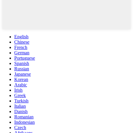
English
Chinese
French
German
Portuguese
Spanish
Russian
Japanese
Korean
Arabic
Irish
Greek
Turkish
Italian
Danish
Romanian
Indonesian
Czech
Afrikaans