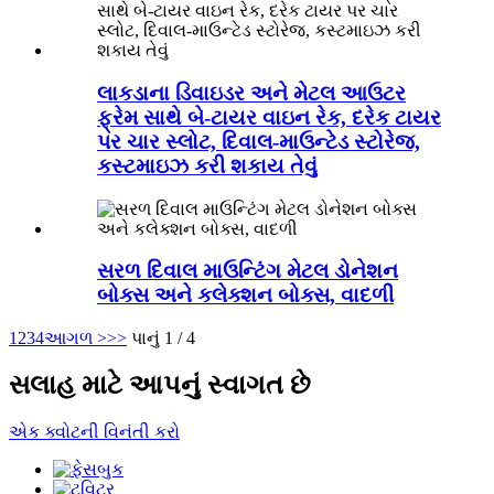
લાકડાના ડિવાઇડર અને મેટલ આઉટર
ફ્રેમ સાથે બે-ટાયર વાઇન રેક, દરેક ટાયર
પર ચાર સ્લોટ, દિવાલ-માઉન્ટેડ સ્ટોરેજ,
કસ્ટમાઇઝ કરી શકાય તેવું
સરળ દિવાલ માઉન્ટિંગ મેટલ ડોનેશન
બોક્સ અને કલેક્શન બોક્સ, વાદળી
1
2
3
4
આગળ >
>>
પાનું 1 / 4
સલાહ માટે આપનું સ્વાગત છે
એક ક્વોટની વિનંતી કરો