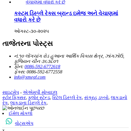
કસ્ટમ ડિસ્પ્લે રેક્સ બ્રાન્ડ ઇમેજ અને વેચાણમાં
વધારો કરે છે
ઓગસ્ટ-૩૦-૨૦૨૫
તાજેતરના પોસ્ટ્સ
નં.૧૦ લોંગચાંગ રોડ હુઆના આર્થિક વિકાસ ક્ષેત્ર, ઝાંગઝોઉ,
ફુજિયન ચીન ૩૬૩૮૦૧
ફોન:
0086-592-6772618
ફેક્સ:
0086-592-6772558
info@xmegf.com
સાઇટમેપ
-
એએમપી મોબાઇલ
સ્ટોર ફિક્સર
,
ફ્લોર સ્ટેન્ડ
,
રિટેલ ડિસ્પ્લે રેક
,
સંગ્રહ ડબ્બો
,
લાકડાનો
રેક
,
લાકડાના ડિસ્પ્લે રેક
,
ઈમેલ મોકલો
વોટ્સએપ
x