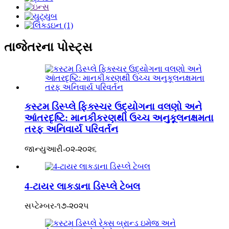
તાજેતરના પોસ્ટ્સ
કસ્ટમ ડિસ્પ્લે ફિક્સ્ચર ઉદ્યોગના વલણો અને
આંતરદૃષ્ટિ: માનકીકરણથી ઉચ્ચ અનુકૂલનક્ષમતા
તરફ અનિવાર્ય પરિવર્તન
જાન્યુઆરી-૦૨-૨૦૨૬
4-ટાયર લાકડાના ડિસ્પ્લે ટેબલ
સપ્ટેમ્બર-૧૭-૨૦૨૫