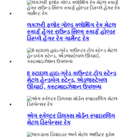
લક્ઝરી ફ્લોર ગોલ્ડ ક્લોથિંગ રેક મેટલ
સ્કાર્ફ હેંગર રાઉન્ડ સિલ્ક સ્કાર્ફ હોલ્ડર
ડિસ્પ્લે હેંગર રેક ગાર્મેન્ટ રેક
8 સ્ટાઇલ હાઇ-ગ્રેડ કાઉન્ટર ટોપ સ્ટેન્ડ
મેટલ હેન્ડબેગ સ્ટેન્ડ, એડજસ્ટેબલ
ઊંચાઈ, કસ્ટમાઇઝેશન ઉપલબ્ધ
એગ સ્કેલ્ટર ડિલક્સ મોર્ડન સ્પાઇરલિંગ
મેટલ ડિસ્પેન્સર રેક