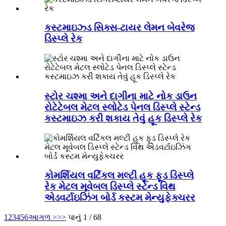
કસ્ટમાઇઝ્ડ સિક્સ-ટાયર લેમન બેવરેજ
ડિસ્પ્લે રેક
સ્ટોર ચશ્મા અને દાગીના માટે નોક ડાઉન
રોટેટેબલ મેટલ સ્લોટેડ પેનલ ડિસ્પ્લે સ્ટેન્ડ
કસ્ટમાઇઝ કરી શકાય તેવું હૂક ડિસ્પ્લે રેક
કોમર્શિયલ વર્ટિકલ મલ્ટી હૂક ફૂડ ડિસ્પ્લે
રેક મેટલ મૂવેબલ ડિસ્પ્લે સ્ટેન્ડ વિથ
એડવર્ટાઇઝિંગ બોર્ડ કસ્ટમ મેન્યુફેક્ચરર
1
2
3
4
5
6
આગળ >
>>
પાનું 1 / 68