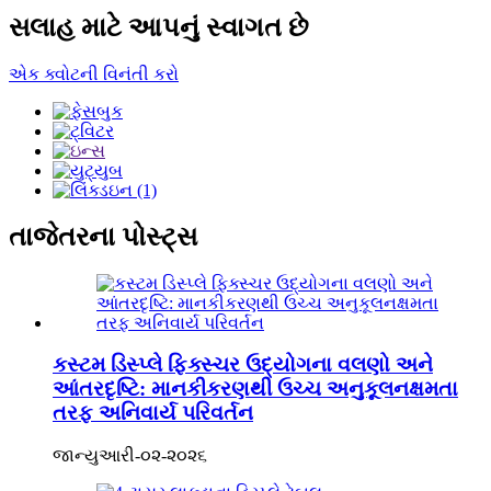
સલાહ માટે આપનું સ્વાગત છે
એક ક્વોટની વિનંતી કરો
તાજેતરના પોસ્ટ્સ
કસ્ટમ ડિસ્પ્લે ફિક્સ્ચર ઉદ્યોગના વલણો અને
આંતરદૃષ્ટિ: માનકીકરણથી ઉચ્ચ અનુકૂલનક્ષમતા
તરફ અનિવાર્ય પરિવર્તન
જાન્યુઆરી-૦૨-૨૦૨૬