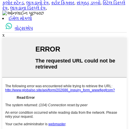
ફ્લોર સ્ટેન્ડ
,
લાકડાનો રેક
,
સ્ટોર ફિક્સર
,
સંગ્રહ ડબ્બો
,
રિટેલ ડિસ્પ્લે
રેક
,
લાકડાના ડિસ્પ્લે રેક
,
ઈમેલ મોકલો
વોટ્સએપ
x