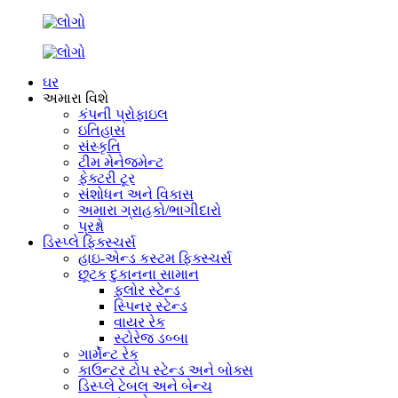
ઘર
અમારા વિશે
કંપની પ્રોફાઇલ
ઇતિહાસ
સંસ્કૃતિ
ટીમ મેનેજમેન્ટ
ફેક્ટરી ટૂર
સંશોધન અને વિકાસ
અમારા ગ્રાહકો/ભાગીદારો
પ્રશ્નો
ડિસ્પ્લે ફિક્સ્ચર્સ
હાઇ-એન્ડ કસ્ટમ ફિક્સ્ચર્સ
છૂટક દુકાનના સામાન
ફ્લોર સ્ટેન્ડ
સ્પિનર ​​સ્ટેન્ડ
વાયર રેક
સ્ટોરેજ ડબ્બા
ગાર્મેન્ટ રેક
કાઉન્ટર ટોપ સ્ટેન્ડ અને બોક્સ
ડિસ્પ્લે ટેબલ અને બેન્ચ