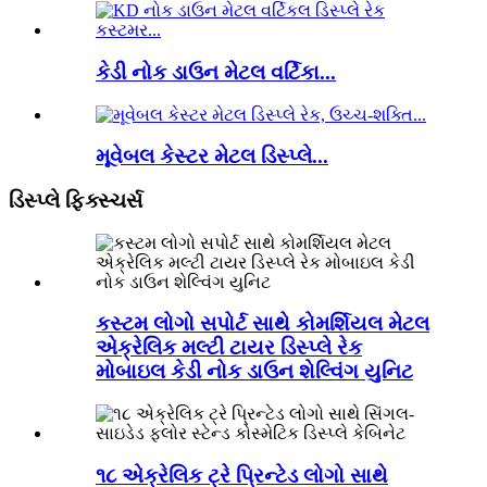
કેડી નોક ડાઉન મેટલ વર્ટિકા...
મૂવેબલ કેસ્ટર મેટલ ડિસ્પ્લે...
ડિસ્પ્લે ફિક્સ્ચર્સ
કસ્ટમ લોગો સપોર્ટ સાથે કોમર્શિયલ મેટલ
એક્રેલિક મલ્ટી ટાયર ડિસ્પ્લે રેક
મોબાઇલ કેડી નોક ડાઉન શેલ્વિંગ યુનિટ
૧૮ એક્રેલિક ટ્રે પ્રિન્ટેડ લોગો સાથે