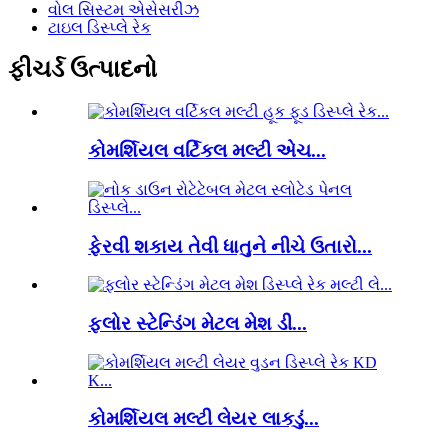
વોલ સિસ્ટમ એસેસરીઝ
ટાઇલ ડિસ્પ્લે રેક
ફીચર્ડ ઉત્પાદનો
કોમર્શિયલ વર્ટિકલ મલ્ટી એચ...
ફેરવી શકાય તેવી ધાતુને નીચે ઉતારો...
ફ્લોર સ્ટેન્ડિંગ મેટલ મેશ ડી...
કોમર્શિયલ મલ્ટી લેયર લાકડું...