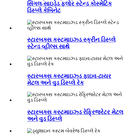
સિંગલ-સાઇડેડ ફ્લોર સ્ટેન્ડ કોસ્મેટિક
ડિસ્પ્લે કેબિનેટ
સ્ટારબક્સ કસ્ટમાઇઝ્ડ સ્ક્રીન ડિસ્પ્લે
સ્ટેન્ડ વ્હીલ્સ સાથે
સ્ટારબક્સ કસ્ટમાઇઝ્ડ ફાઇવ-ટાયર
મેટલ અને વુડ ડિસ્પ્લે રેક
સ્ટારબક્સ કસ્ટમાઇઝ્ડ રેફ્રિજરેટર મેટલ
અને વુડ ડિસ્પ્લે