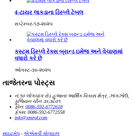
4-ટાયર લાકડાના ડિસ્પ્લે ટેબલ
સપ્ટેમ્બર-૧૭-૨૦૨૫
કસ્ટમ ડિસ્પ્લે રેક્સ બ્રાન્ડ ઇમેજ અને વેચાણમાં
વધારો કરે છે
ઓગસ્ટ-૩૦-૨૦૨૫
તાજેતરના પોસ્ટ્સ
નં.૧૦ લોંગચાંગ રોડ હુઆના આર્થિક વિકાસ ક્ષેત્ર, ઝાંગઝોઉ,
ફુજિયન ચીન ૩૬૩૮૦૧
ફોન:
0086-592-6772618
ફેક્સ:
0086-592-6772558
info@xmegf.com
સાઇટમેપ
-
એએમપી મોબાઇલ